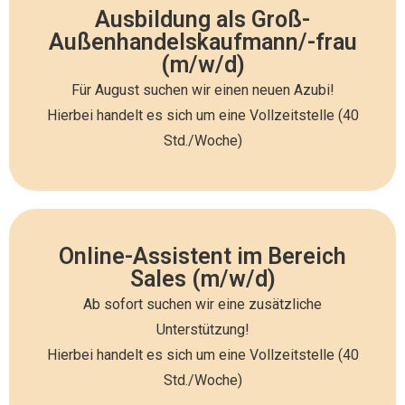
Nehmen Sie Kontakt auf
Ausbildung als Groß-
Außenhandelskaufmann/-frau
Interessiert? Lesen Sie sich hier mehr Details
(m/w/d)
durch
Für August suchen wir einen neuen Azubi!
Hierbei handelt es sich um eine Vollzeitstelle (40
Jetzt mehr erfahren
Std./Woche)
Online-Assistent im Bereich
Nehmen Sie Kontakt auf
Sales (m/w/d)
Interessiert? Lesen Sie sich hier mehr Details
Ab sofort suchen wir eine zusätzliche
durch
Unterstützung!
Hierbei handelt es sich um eine Vollzeitstelle (40
Jetzt mehr erfahren
Std./Woche)