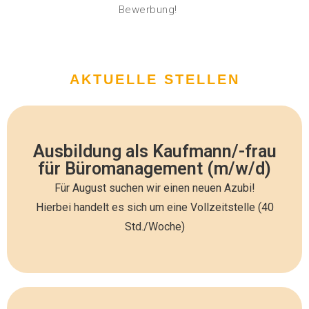
Bewerbung!
AKTUELLE STELLEN
Nehmen Sie Kontakt auf
Ausbildung als Kaufmann/-frau
für Büromanagement (m/w/d)
Interessiert? Lesen Sie sich hier mehr Details
Für August suchen wir einen neuen Azubi!
durch
Hierbei handelt es sich um eine Vollzeitstelle (40
Std./Woche)
Jetzt mehr erfahren