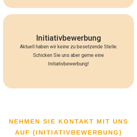
Nehmen Sie Kontakt auf
Initiativbewerbung
Aktuell haben wir keine zu besetzende Stelle.
Füllen Sie unser Kontaktformular weiter unten aus!
Schicken Sie uns aber gerne eine
Initiativbewerbung!
contact form
NEHMEN SIE KONTAKT MIT UNS
AUF (INITIATIVBEWERBUNG)