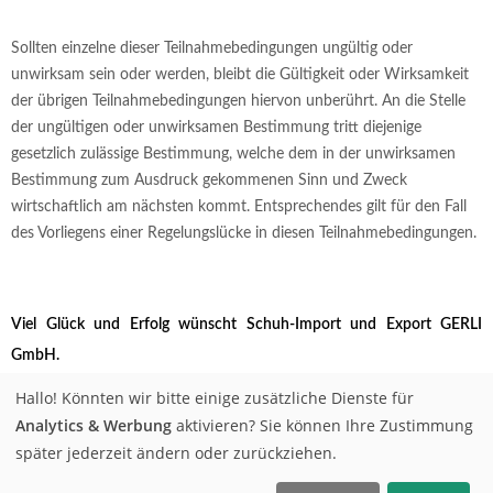
Sollten einzelne dieser Teilnahmebedingungen ungültig oder
unwirksam sein oder werden, bleibt die Gültigkeit oder Wirksamkeit
der übrigen Teilnahmebedingungen hiervon unberührt. An die Stelle
der ungültigen oder unwirksamen Bestimmung tritt diejenige
gesetzlich zulässige Bestimmung, welche dem in der unwirksamen
Bestimmung zum Ausdruck gekommenen Sinn und Zweck
wirtschaftlich am nächsten kommt. Entsprechendes gilt für den Fall
des Vorliegens einer Regelungslücke in diesen Teilnahmebedingungen.
Viel Glück und Erfolg wünscht Schuh-Import und Export GERLI
GmbH.
Hallo! Könnten wir bitte einige zusätzliche Dienste für
Schuh-Import und Export GERLI GmbH, Mai 2023
Analytics & Werbung
aktivieren? Sie können Ihre Zustimmung
später jederzeit ändern oder zurückziehen.
Kontakt
Datenschutz
AGBs
Impressum
Stores
Größentabelle
Home
Karriere
EN
DE
FR
ES