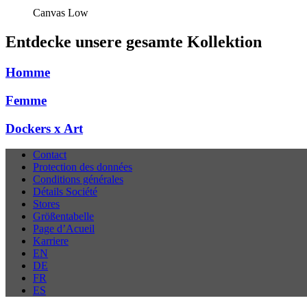
Canvas Low
Entdecke unsere gesamte Kollektion
Homme
Femme
Dockers x Art
Contact
Protection des données
Conditions générales
Détails Société
Stores
Größentabelle
Page d’Acueil
Karriere
EN
DE
FR
ES