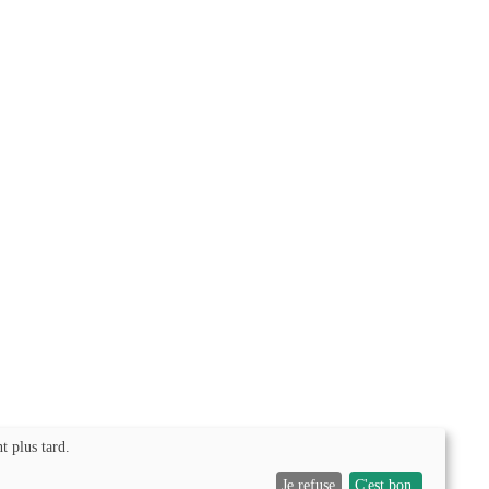
t plus tard.
Je refuse
C'est bon.