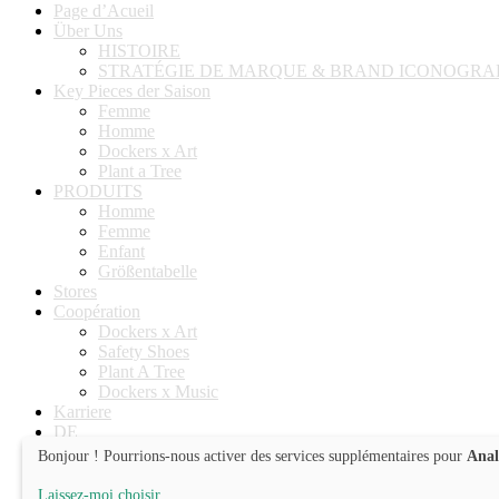
Page d’Acueil
Über Uns
HISTOIRE
STRATÉGIE DE MARQUE & BRAND ICONOGRA
Key Pieces der Saison
Femme
Homme
Dockers x Art
Plant a Tree
PRODUITS
Homme
Femme
Enfant
Größentabelle
Stores
Coopération
Dockers x Art
Safety Shoes
Plant A Tree
Dockers x Music
Karriere
DE
EN
Bonjour ! Pourrions-nous activer des services supplémentaires pour
Anal
ES
FR
Laissez-moi choisir
...