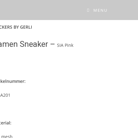
MENU
KERS BY GERLI
amen Sneaker –
SIA Pink
ikelnummer:
BA201
erial:
0 mesh