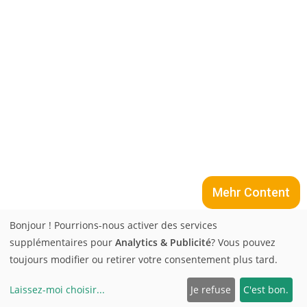
Mehr Content
Bonjour ! Pourrions-nous activer des services
supplémentaires pour
Analytics & Publicité
? Vous pouvez
Contact
Protection des données
Conditions générales
toujours modifier ou retirer votre consentement plus tard.
Détails Société
Stores
Größentabelle
Page d’Acueil
Karriere
EN
DE
FR
ES
Laissez-moi choisir
...
Je refuse
C'est bon.