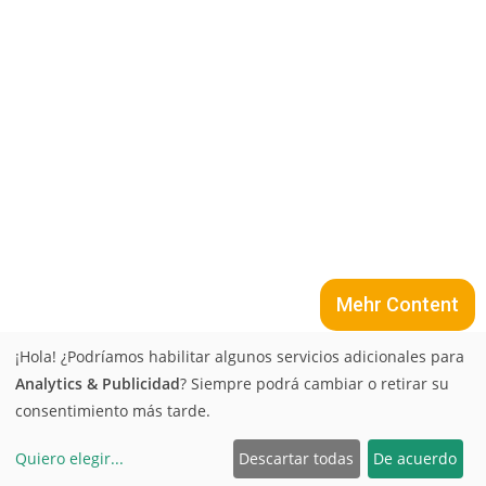
Mehr Content
¡Hola! ¿Podríamos habilitar algunos servicios adicionales para
Analytics & Publicidad
? Siempre podrá cambiar o retirar su
Contacto
Protección de datos
consentimiento más tarde.
Condiciones generales de compra
Aviso legal
Stores
Größentabelle
Inicio
Karriere
EN
DE
FR
ES
Quiero elegir
...
Descartar todas
De acuerdo